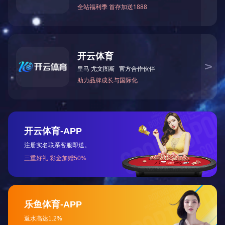
020-87566596