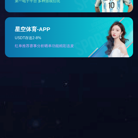
首页
解决方案
弱电系统建设及智能化系统
信息安全整体解决方案
安全云解
决方案
安全无线网络建设方案
智能化机房建设及动环监测
分
支组网及移动办公
智能化组网解决方案
新闻资讯
公司新闻
行业新闻
工程案例
KAIYUN.COM·开云「中国」官方网站
国外案例
关于我们
公司简介
企业文化
荣誉资质
发展历程
合作品牌
KAIYUN.COM·开云「中国」官方网站
KAIYUN.COM·开云「中国」官方网站
服务热线：
020-87566596
地址：