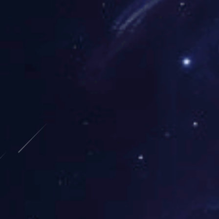
解决方案
您现在的位置：
首页
/
关于BOSS
/
安全云解决方案
解决方案
全部分类

