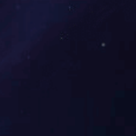
云计算安全解决方案