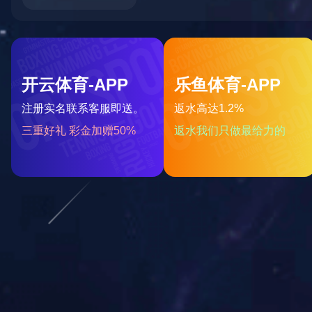
KAIYUN.COM·开云「中国」官方网站
国外案例
关于我们

关于我们
进一步了解

公司简介
企业文化
荣誉资质
发展历程
合作品牌
KAIYUN.COM·开云「中国」官方网站