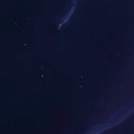
020-87566596